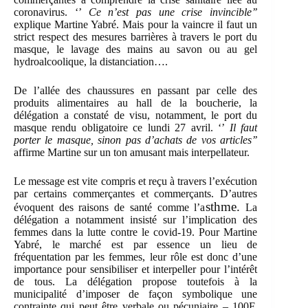
coronavirus. ‘’
Ce n’est pas une crise invincible’’
explique Martine Yabré. Mais pour la vaincre il faut un
strict respect des mesures barrières à travers le port du
masque, le lavage des mains au savon ou au gel
hydroalcoolique, la distanciation….
De l’allée des chaussures en passant par celle des
produits alimentaires au hall de la boucherie, la
délégation a constaté de visu, notamment, le port du
masque rendu obligatoire ce lundi 27 avril. ‘’
Il faut
porter le masque, sinon pas d’achats de vos articles’’
affirme Martine sur un ton amusant mais interpellateur.
Le message est vite compris et reçu à travers l’exécution
par certains commerçantes et commerçants. D’autres
sthme.
évoquent des raisons de santé comme l’a
La
délégation a notamment insisté sur l’implication des
femmes dans la lutte contre le covid-19. Pour Martine
Yabré, le marché est par essence un lieu de
fréquentation par les femmes, leur rôle est donc d’une
importance pour sensibiliser et interpeller pour l’intérêt
de tous. La délégation propose toutefois à la
municipalité d’imposer de façon symbolique une
contrainte qui peut être verbale ou pécuniaire – 100F,