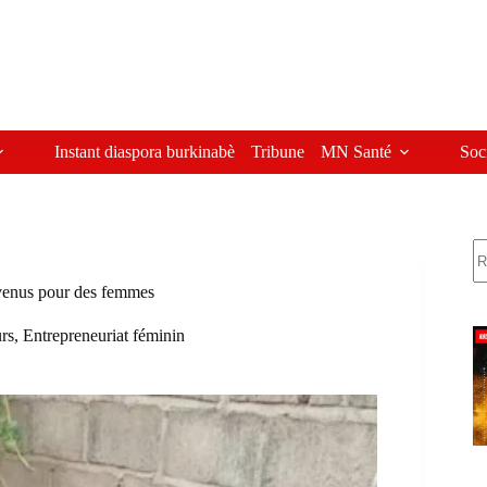
Instant diaspora burkinabè
Tribune
MN Santé
Soc
R
evenus pour des femmes
urs
,
Entrepreneuriat féminin