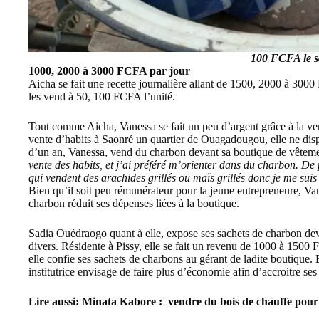
100 FCFA le s
1000, 2000 à 3000 FCFA par jour
Aicha se fait une recette journalière allant de 1500, 2000 à 300
les vend à 50, 100 FCFA l’unité.
Tout comme Aicha, Vanessa se fait un peu d’argent grâce à la ve
vente d’habits à Saonré un quartier de Ouagadougou, elle ne dis
d’un an, Vanessa, vend du charbon devant sa boutique de vêtem
vente des habits, et j’ai préféré m’orienter dans du charbon. De
qui vendent des arachides grillés ou maïs grillés donc je me suis d
Bien qu’il soit peu rémunérateur pour la jeune entrepreneure, 
charbon réduit ses dépenses liées à la boutique.
Sadia Ouédraogo quant à elle, expose ses sachets de charbon dev
divers. Résidente à Pissy, elle se fait un revenu de 1000 à 1500 
elle confie ses sachets de charbons au gérant de ladite boutique. 
institutrice envisage de faire plus d’économie afin d’accroitre ses
Lire aussi:
Minata Kabore : vendre du bois de chauffe pou