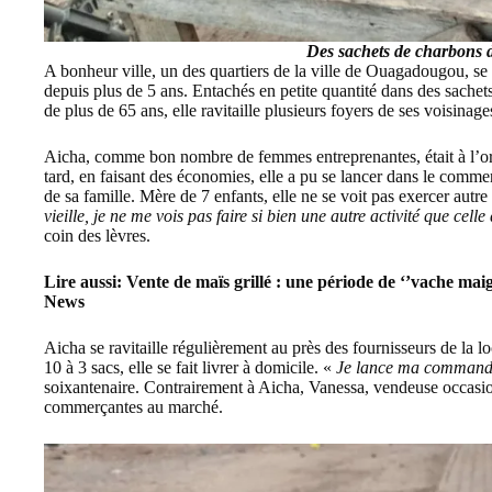
Des sachets de charbons 
A bonheur ville, un des quartiers de la ville de Ouagadougou, s
depuis plus de 5 ans. Entachés en petite quantité dans des sachet
de plus de 65 ans, elle ravitaille plusieurs foyers de ses voisinage
Aicha, comme bon nombre de femmes entreprenantes, était à l’or
tard, en faisant des économies, elle a pu se lancer dans le comm
de sa famille. Mère de 7 enfants, elle ne se voit pas exercer autr
vieille, je ne me vois pas faire si bien une autre activité que celle
coin des lèvres.
Lire aussi:
Vente de maïs grillé : une période de ‘’vache m
News
Aicha se ravitaille régulièrement au près des fournisseurs de la
10 à 3 sacs, elle se fait livrer à domicile. «
Je lance ma commande 
soixantenaire. Contrairement à Aicha, Vanessa, vendeuse occasion
commerçantes au marché.