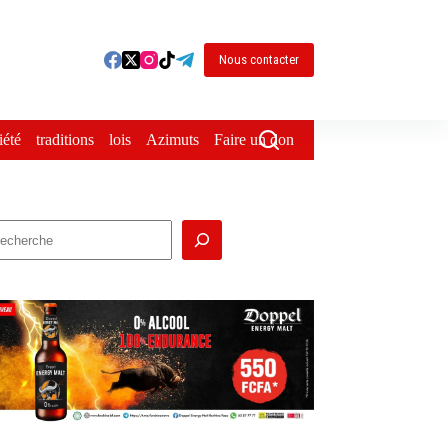
Nous contacter
iété
traditions
lois
Azimuts
Faire un don
echercher