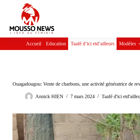
Passer
au
contenu
Accueil
Education
Taafé d’ici etd’ailleurs
Modèles
Ouagadougou: Vente de charbons, une activité génératrice de r
Annick HIEN
7 mars 2024
Taafé d'ici etd'aille