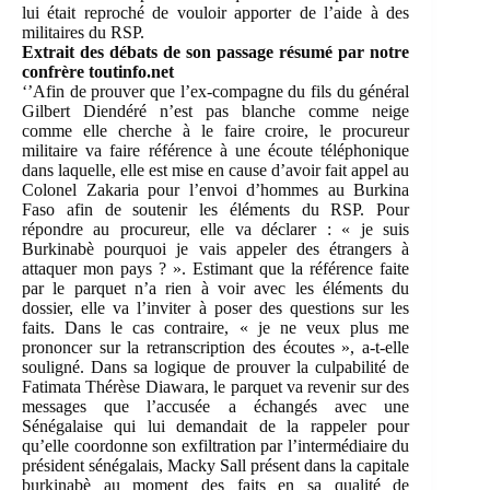
lui était reproché de vouloir apporter de l’aide à des
militaires du RSP.
Extrait des débats de son passage résumé par notre
confrère toutinfo.net
‘’Afin de prouver que l’ex-compagne du fils du général
Gilbert Diendéré n’est pas blanche comme neige
comme elle cherche à le faire croire, le procureur
militaire va faire référence à une écoute téléphonique
dans laquelle, elle est mise en cause d’avoir fait appel au
Colonel Zakaria pour l’envoi d’hommes au Burkina
Faso afin de soutenir les éléments du RSP. Pour
répondre au procureur, elle va déclarer : « je suis
Burkinabè pourquoi je vais appeler des étrangers à
attaquer mon pays ? ». Estimant que la référence faite
par le parquet n’a rien à voir avec les éléments du
dossier, elle va l’inviter à poser des questions sur les
faits. Dans le cas contraire, « je ne veux plus me
prononcer sur la retranscription des écoutes », a-t-elle
souligné. Dans sa logique de prouver la culpabilité de
Fatimata Thérèse Diawara, le parquet va revenir sur des
messages que l’accusée a échangés avec une
Sénégalaise qui lui demandait de la rappeler pour
qu’elle coordonne son exfiltration par l’intermédiaire du
président sénégalais, Macky Sall présent dans la capitale
burkinabè au moment des faits en sa qualité de