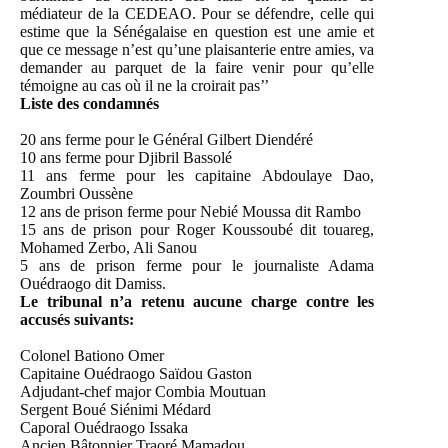
médiateur de la CEDEAO. Pour se défendre, celle qui
estime que la Sénégalaise en question est une amie et
que ce message n’est qu’une plaisanterie entre amies, va
demander au parquet de la faire venir pour qu’elle
témoigne au cas où il ne la croirait pas’’
Liste des condamnés
20 ans ferme pour le Général Gilbert Diendéré
10 ans ferme pour Djibril Bassolé
11 ans ferme pour les capitaine Abdoulaye Dao,
Zoumbri Oussène
12 ans de prison ferme pour Nebié Moussa dit Rambo
15 ans de prison pour Roger Koussoubé dit touareg,
Mohamed Zerbo, Ali Sanou
5 ans de prison ferme pour le journaliste Adama
Ouédraogo dit Damiss.
Le tribunal n’a retenu aucune charge contre les
accusés suivants:
Colonel Bationo Omer
Capitaine Ouédraogo Saïdou Gaston
Adjudant-chef major Combia Moutuan
Sergent Boué Siénimi Médard
Caporal Ouédraogo Issaka
Ancien Bâtonnier Traoré Mamadou