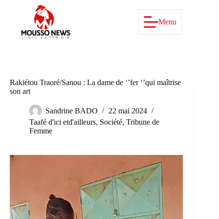
Passer
au
contenu
Menu
Rakiétou Traoré/Sanou : La dame de ‘’fer ‘’qui maîtrise
son art
Sandrine BADO
22 mai 2024
Taafé d'ici etd'ailleurs
,
Société
,
Tribune de
Femme