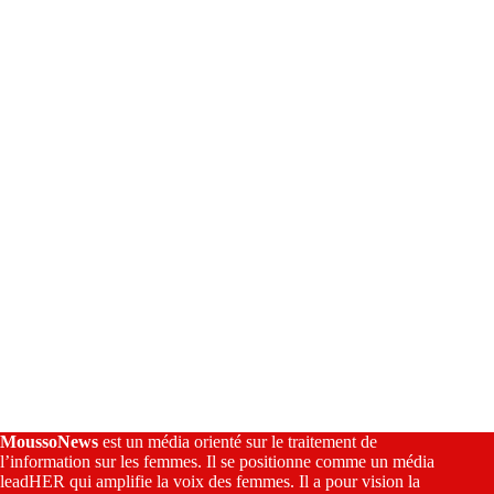
n
a
t
i
v
e
:
MoussoNews
est un média orienté sur le traitement de
l’information sur les femmes. Il se positionne comme un média
leadHER qui amplifie la voix des femmes. Il a pour vision la