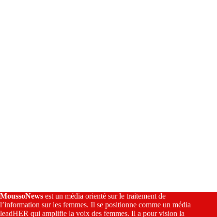
n
a
t
i
v
e
:
MoussoNews
est un média orienté sur le traitement de
l’information sur les femmes. Il se positionne comme un média
leadHER qui amplifie la voix des femmes. Il a pour vision la