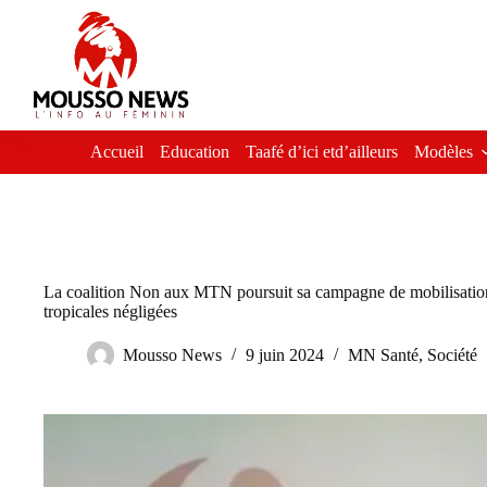
Passer
au
contenu
Accueil
Education
Taafé d’ici etd’ailleurs
Modèles
La coalition Non aux MTN poursuit sa campagne de mobilisation 
tropicales négligées
Mousso News
9 juin 2024
MN Santé
,
Société