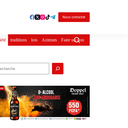
Nous contacter
iété
traditions
lois
Azimuts
Faire un don
echercher