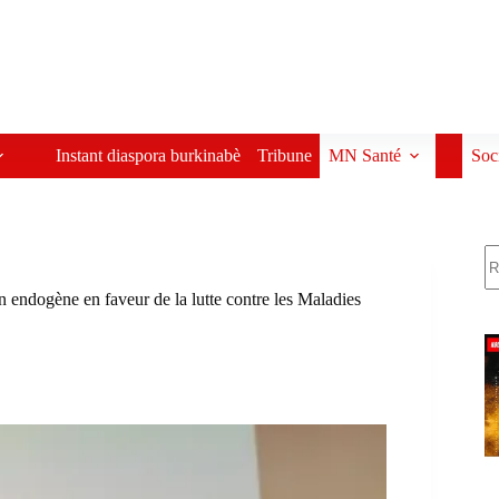
Instant diaspora burkinabè
Tribune
MN Santé
Soc
R
endogène en faveur de la lutte contre les Maladies