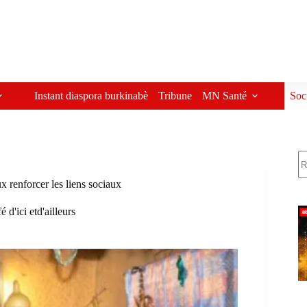
Instant diaspora burkinabè
Tribune
MN Santé
Soc
R
x renforcer les liens sociaux
é d'ici etd'ailleurs