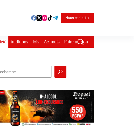
Nous contacter
iété
traditions
lois
Azimuts
Faire un don
echercher