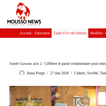
Passer
au
contenu
Accueil
Education
Taafé d’ici etd’ailleurs
Modèles
Soirée Gawase acte 2 : Célébrer le passé vestimentaire pour mieu
Jonas Porgo
27 mai 2026
Culture
,
Société
,
Taaf