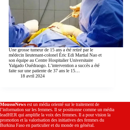
Une grosse tumeur de 15 ans a été retiré par le
médecin lieutenant-colonel Éric Edi Martial Nao et
son équipe au Centre Hospitalier Universitaire
Yalgado Ouédraogo. L’intervention a succès a été
faite sur une patiente de 37 ans le 15…
18 avril 2024
MoussoNews
est un média orienté sur le traitement de
l’information sur les femmes. Il se positionne comme un média
leadHER qui amplifie la voix des femmes. Il a pour vision la
promotion et la valorisation des initiatives des femmes du
Burkina Faso en particulier et du monde en général.