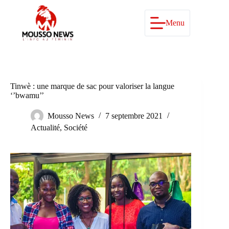
Passer
au
contenu
Menu
Tinwè : une marque de sac pour valoriser la langue
‘’bwamu’’
Mousso News
7 septembre 2021
Actualité
,
Société