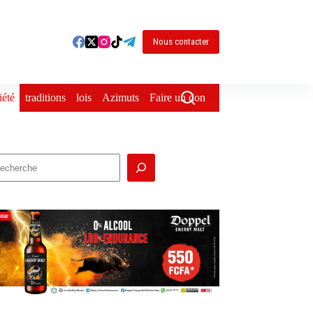
Nous contacter
iété
traditions
lois
Azimuts
Faire un don
echercher