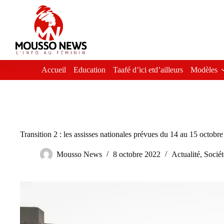
Passer
au
contenu
Accueil
Education
Taafé d’ici etd’ailleurs
Modèles
Transition 2 : les assisses nationales prévues du 14 au 15 octobr
Mousso News
8 octobre 2022
Actualité
,
Sociét