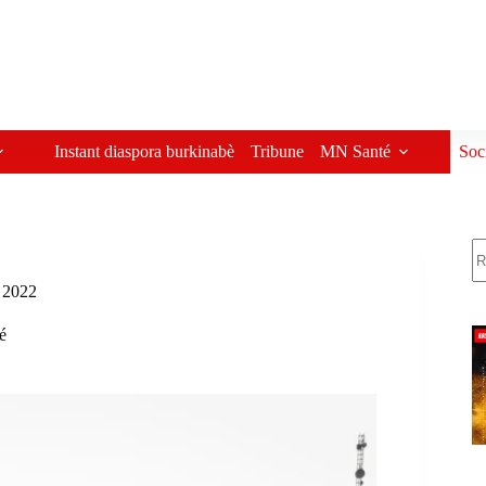
Instant diaspora burkinabè
Tribune
MN Santé
Soc
R
e 2022
é