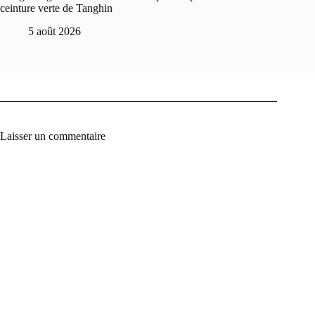
ceinture verte de Tanghin
5 août 2026
Laisser un commentaire
A
l
t
e
r
n
a
t
i
v
e
: