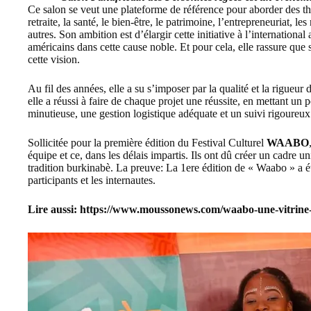
Ce salon se veut une plateforme de référence pour aborder des thém
retraite, la santé, le bien-être, le patrimoine, l’entrepreneuriat, l
autres. Son ambition est d’élargir cette initiative à l’internationa
américains dans cette cause noble. Et pour cela, elle rassure que
cette vision.
Au fil des années, elle a su s’imposer par la qualité et la rigueu
elle a réussi à faire de chaque projet une réussite, en mettant un p
minutieuse, une gestion logistique adéquate et un suivi rigoureu
Sollicitée pour la première édition du
Festival Culturel
WAABO
équipe et ce, dans les délais impartis. Ils ont dû créer un cadre uni
tradition burkinabè. La preuve: La 1ere édition de
« Waabo »
a é
participants et les internautes.
Lire aussi:
https://www.moussonews.com/waabo-une-vitrine-p