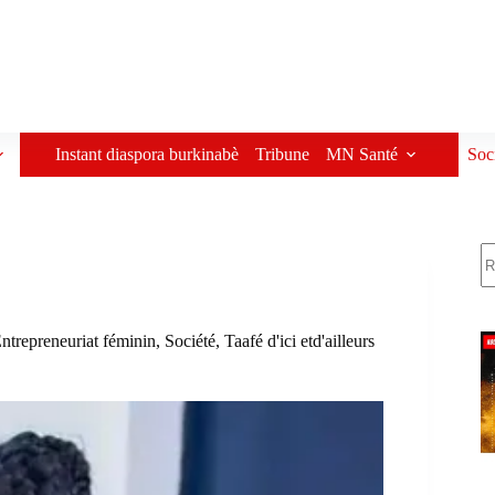
Instant diaspora burkinabè
Tribune
MN Santé
Soc
R
ntrepreneuriat féminin
,
Société
,
Taafé d'ici etd'ailleurs