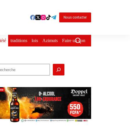
Nous contacter
iété
traditions
lois
Azimuts
Faire un don
echercher