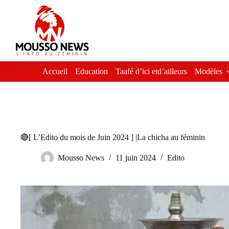
Passer
au
contenu
Accueil
Education
Taafé d’ici etd’ailleurs
Modèles
🔴[ L’Edito du mois de Juin 2024 ] |La chicha au féminin
Mousso News
11 juin 2024
Edito