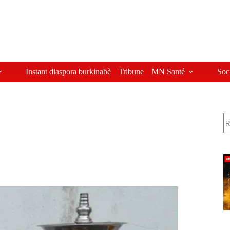
Instant diaspora burkinabè
Tribune
MN Santé
Soc
R