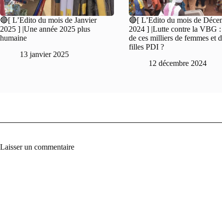
🔴[ L’Edito du mois de Janvier
🔴[ L’Edito du mois de Déce
2025 ] |Une année 2025 plus
2024 ] |Lutte contre la VBG 
humaine
de ces milliers de femmes et 
filles PDI ?
13 janvier 2025
12 décembre 2024
Laisser un commentaire
A
l
t
e
r
n
a