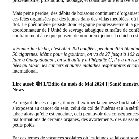
proxénétisme, prostitution, racolage, et constitue une entrave à 
Mais peine perdue, des débits de boissons continuent d’organiser 
ces fêtes organisées par des jeunes dans des villas meublées, où l
flot. Le phénomène persiste donc et gagne progressivement la g
coordonnateur de l’Unité de sevrage tabagique et maître de co
contrairement à ce que pensent de nombreux jeunes la chicha est a
«
Fumer la chicha, c’est 50 à 200 bouffées pendant 40 à 60 minu
50 cigarettes. Même pour le goudron, on va de 27 jusqu’à 102 c
faire à Ouagadougou, on sait qu’il y a l’hépatite C, il y a un risq
liées au tabac, les cancers et autres maladies respiratoires et car
international.
Lire aussi:
🔴[ L’Edito du mois de Mai 2024 ] |Santé menstru
News
Au regard de ces risques, il urge d’extirper la jeunesse burkinabè d
s’exposent au cancer du sein, celui du col de l’utérus et à la st
tabac alors qu’elle est enceinte, cela peut avoir des conséquence
malformations de certains organes, des avortements, des naissanc
petits poids.
Par ces temps de vacances scolaires où les jeunes se laissent souv