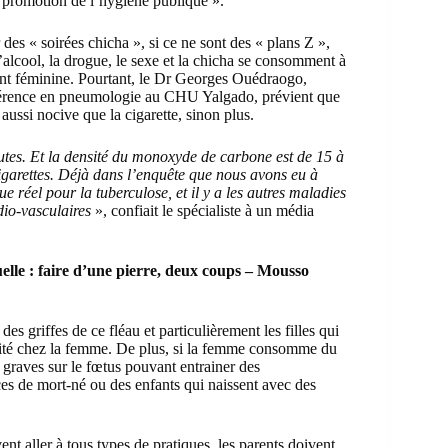
la promotion de l’hygiène publique ».
des « soirées chicha », si ce ne sont des « plans Z »,
’alcool, la drogue, le sexe et la chicha se consomment à
ent féminine. Pourtant, le Dr Georges Ouédraogo,
nférence en pneumologie au CHU Yalgado, prévient que
ussi nocive que la cigarette, sinon plus.
tes. Et la densité du monoxyde de carbone est de 15 à
igarettes. Déjà dans l’enquête que nous avons eu à
ue réel pour la tuberculose, et il y a les autres maladies
dio-vasculaires
», confiait le spécialiste à un média
elle : faire d’une pierre, deux coups – Mousso
es griffes de ce fléau et particulièrement les filles qui
érilité chez la femme. De plus, si la femme consomme du
s graves sur le fœtus pouvant entrainer des
es de mort-né ou des enfants qui naissent avec des
ent aller à tous types de pratiques, les parents doivent