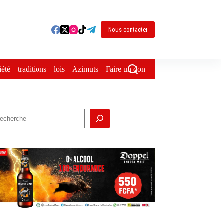
Nous contacter
iété
traditions
lois
Azimuts
Faire un don
echercher