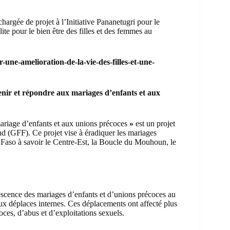
gée de projet à l’Initiative Pananetugri pour le
te pour le bien être des filles et des femmes au
ne-amelioration-de-la-vie-des-filles-et-une-
évenir et répondre aux mariages d’enfants et aux
 mariage d’enfants et aux unions précoces
»
est un projet
nd (GFF). Ce projet vise à éradiquer les mariages
a Faso à savoir le Centre-Est, la Boucle du Mouhoun, le
udescence des mariages d’enfants et d’unions précoces au
eux déplaces internes. Ces déplacements ont affecté plus
oces, d’abus et d’exploitations sexuels.