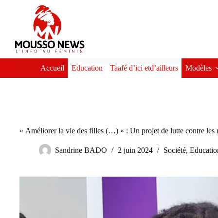
Passer
au
contenu
Accueil
Education
Taafé d’ici etd’ailleurs
Modèles
« Améliorer la vie des filles (…) » : Un projet de lutte contre le
Sandrine BADO
2 juin 2024
Société
,
Educatio