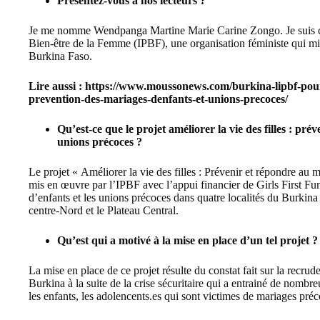
Présentez-vous à nos lecteurs ?
Je me nomme Wendpanga Martine Marie Carine Zongo. Je suis char
Bien-être de la Femme (IPBF), une organisation féministe qui mili
Burkina Faso.
Lire aussi :
https://www.moussonews.com/burkina-lipbf-pour-u
prevention-des-mariages-denfants-et-unions-precoces/
Qu’est-ce que le projet améliorer la vie des filles : pr
unions précoces ?
Le projet « Améliorer la vie des filles : Prévenir et répondre au
mis en œuvre par l’IPBF avec l’appui financier de Girls First Fu
d’enfants et les unions précoces dans quatre localités du Burkin
centre-Nord et le Plateau Central.
Qu’est qui a motivé à la mise en place d’un tel projet ?
La mise en place de ce projet résulte du constat fait sur la recr
Burkina à la suite de la crise sécuritaire qui a entrainé de nombr
les enfants, les adolencents.es qui sont victimes de mariages préc