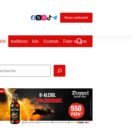
Nous contacter
iété
traditions
lois
Azimuts
Faire un don
echercher