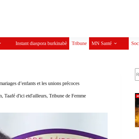
Instant diaspora burkinabè
Tribune
MN Santé
Soc
R
s mariages d’enfants et les unions précoces
n
,
Taafé d'ici etd'ailleurs
,
Tribune de Femme