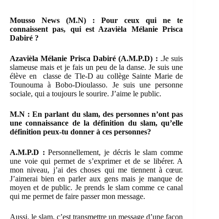
Mousso News (M.N) : Pour ceux qui ne te
connaissent pas, qui est Azavièla Mélanie Prisca
Dabiré ?
Azavièla Mélanie Prisca Dabiré (A.M.P.D) :
.Je suis
slameuse mais et je fais un peu de la danse. Je suis une
élève en classe de Tle-D au collège Sainte Marie de
Tounouma à Bobo-Dioulasso. Je suis une personne
sociale, qui a toujours le sourire. J’aime le public.
M.N : En parlant du slam, des personnes n’ont pas
une connaissance de la définition du slam, qu’elle
définition peux-tu donner à ces personnes?
A.M.P.D :
Personnellement, je décris le slam comme
une voie qui permet de s’exprimer et de se libérer. A
mon niveau, j’ai des choses qui me tiennent à cœur.
J’aimerai bien en parler aux gens mais je manque de
moyen et de public. Je prends le slam comme ce canal
qui me permet de faire passer mon message.
Aussi, le slam, c’est transmettre un message d’une façon