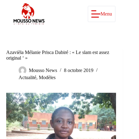
Passer
au
contenu
Menu
Azavièla Mélanie Prisca Dabiré : « Le slam est assez
original ‘ »
Mousso News
8 octobre 2019
Actualité
,
Modèles