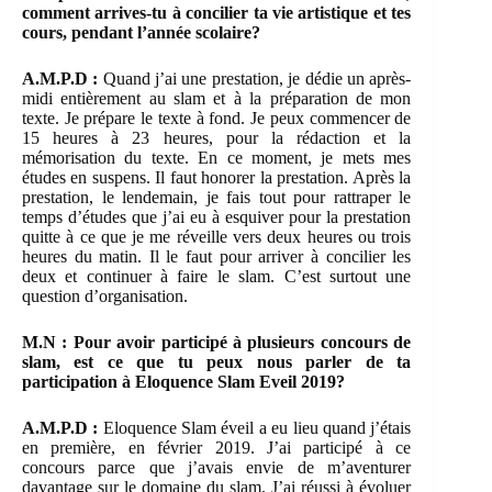
comment arrives-tu à concilier ta vie artistique et tes
cours, pendant l’année scolaire?
A.M.P.D
:
Quand j’ai une prestation, je dédie un après-
midi entièrement au slam et à la préparation de mon
texte. Je prépare le texte à fond. Je peux commencer de
15 heures à 23 heures, pour la rédaction et la
mémorisation du texte. En ce moment, je mets mes
études en suspens. Il faut honorer la prestation. Après la
prestation, le lendemain, je fais tout pour rattraper le
temps d’études que j’ai eu à esquiver pour la prestation
quitte à ce que je me réveille vers deux heures ou trois
heures du matin. Il le faut pour arriver à concilier les
deux et continuer à faire le slam. C’est surtout une
question d’organisation.
M.N : Pour avoir participé à plusieurs concours de
slam, est ce que tu peux nous parler de ta
participation à Eloquence Slam Eveil 2019?
A.M.P.D
:
Eloquence Slam éveil a eu lieu quand j’étais
en première, en février 2019. J’ai participé à ce
concours parce que j’avais envie de m’aventurer
davantage sur le domaine du slam. J’ai réussi à évoluer