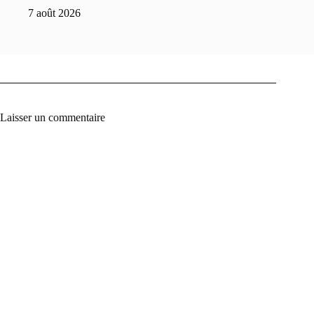
7 août 2026
Laisser un commentaire
A
l
t
e
r
n
a
t
i
v
e
: