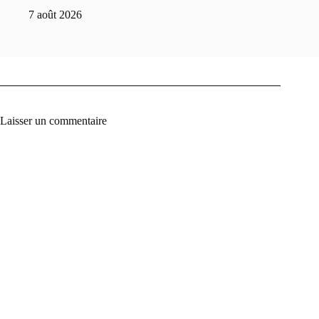
7 août 2026
Laisser un commentaire
A
l
t
e
r
n
a
t
i
v
e
: