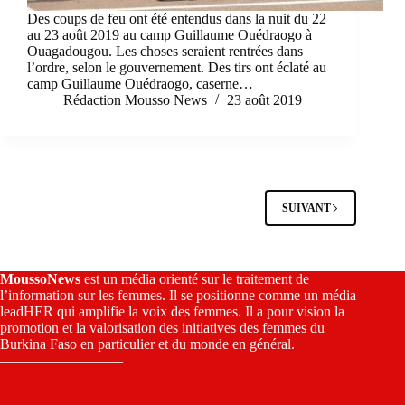
Des coups de feu ont été entendus dans la nuit du 22
au 23 août 2019 au camp Guillaume Ouédraogo à
Ouagadougou. Les choses seraient rentrées dans
l’ordre, selon le gouvernement. Des tirs ont éclaté au
camp Guillaume Ouédraogo, caserne…
Rédaction Mousso News
23 août 2019
SUIVANT
MoussoNews
est un média orienté sur le traitement de
l’information sur les femmes. Il se positionne comme un média
leadHER qui amplifie la voix des femmes. Il a pour vision la
promotion et la valorisation des initiatives des femmes du
Burkina Faso en particulier et du monde en général.
————————–