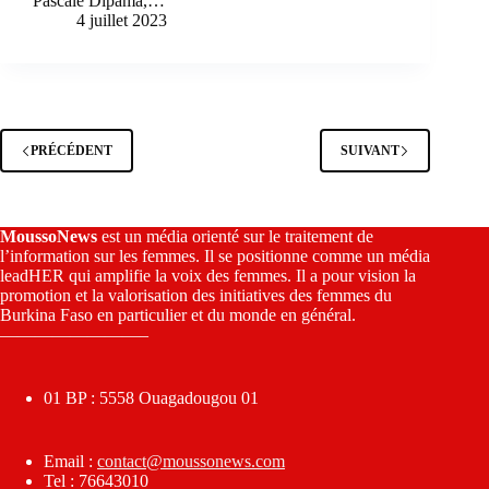
Pascale Dipama,…
4 juillet 2023
PRÉCÉDENT
SUIVANT
MoussoNews
est un média orienté sur le traitement de
l’information sur les femmes. Il se positionne comme un média
leadHER qui amplifie la voix des femmes. Il a pour vision la
promotion et la valorisation des initiatives des femmes du
Burkina Faso en particulier et du monde en général.
————————–
01 BP : 5558 Ouagadougou 01
Email :
contact@moussonews.com
Tel : 76643010