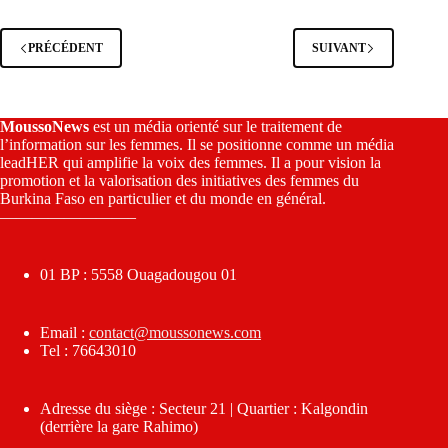
PRÉCÉDENT
SUIVANT
MoussoNews
est un média orienté sur le traitement de
l’information sur les femmes. Il se positionne comme un média
leadHER qui amplifie la voix des femmes. Il a pour vision la
promotion et la valorisation des initiatives des femmes du
Burkina Faso en particulier et du monde en général.
————————–
01 BP : 5558 Ouagadougou 01
Email :
contact@moussonews.com
Tel : 76643010
Adresse du siège : Secteur 21 | Quartier : Kalgondin
(derrière la gare Rahimo)