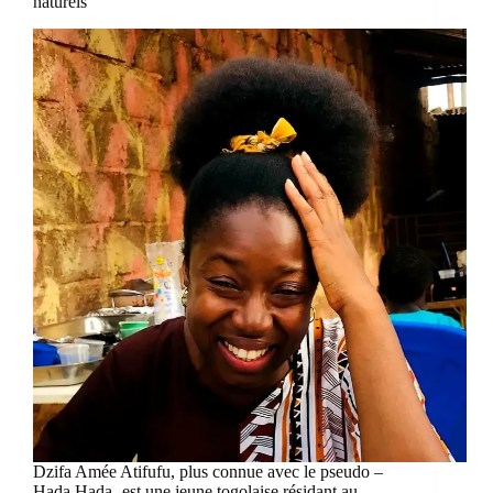
naturels
Dzifa Amée Atifufu, plus connue avec le pseudo –
Hada Hada- est une jeune togolaise résidant au