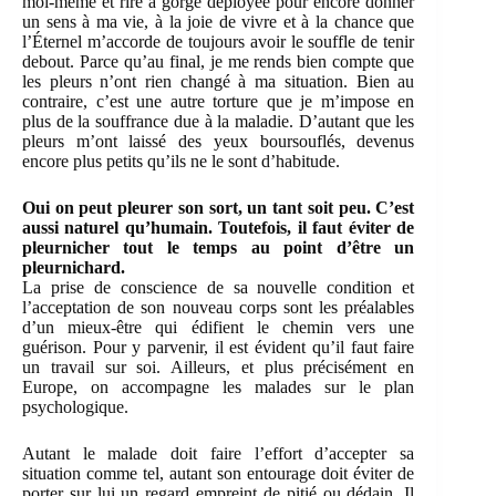
moi-même et rire à gorge déployée pour encore donner
un sens à ma vie, à la joie de vivre et à la chance que
l’Éternel m’accorde de toujours avoir le souffle de tenir
debout. Parce qu’au final, je me rends bien compte que
les pleurs n’ont rien changé à ma situation. Bien au
contraire, c’est une autre torture que je m’impose en
plus de la souffrance due à la maladie. D’autant que les
pleurs m’ont laissé des yeux boursouflés, devenus
encore plus petits qu’ils ne le sont d’habitude.
Oui on peut pleurer son sort, un tant soit peu. C’est
aussi naturel qu’humain. Toutefois, il faut éviter de
pleurnicher tout le temps au point d’être un
pleurnichard.
La prise de conscience de sa nouvelle condition et
l’acceptation de son nouveau corps sont les préalables
d’un mieux-être qui édifient le chemin vers une
guérison. Pour y parvenir, il est évident qu’il faut faire
un travail sur soi. Ailleurs, et plus précisément en
Europe, on accompagne les malades sur le plan
psychologique.
Autant le malade doit faire l’effort d’accepter sa
situation comme tel, autant son entourage doit éviter de
porter sur lui un regard empreint de pitié ou dédain. Il