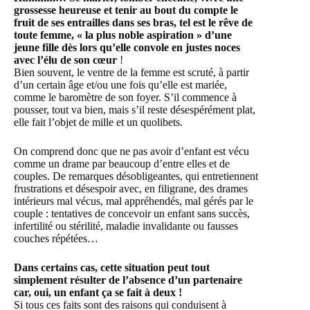
grossesse heureuse et tenir au bout du compte le
fruit de ses entrailles dans ses bras, tel est le rêve de
toute femme, « la plus noble aspiration » d’une
jeune fille dès lors qu’elle convole en justes noces
avec l’élu de son cœur
!
Bien souvent, le ventre de la femme est scruté, à partir
d’un certain âge et/ou une fois qu’elle est mariée,
comme le baromètre de son foyer. S’il commence à
pousser, tout va bien, mais s’il reste désespérément plat,
elle fait l’objet de mille et un quolibets.
On comprend donc que ne pas avoir d’enfant est vécu
comme un drame par beaucoup d’entre elles et de
couples. De remarques désobligeantes, qui entretiennent
frustrations et désespoir avec, en filigrane, des drames
intérieurs mal vécus, mal appréhendés, mal gérés par le
couple : tentatives de concevoir un enfant sans succès,
infertilité ou stérilité, maladie invalidante ou fausses
couches répétées…
Dans certains cas, cette situation peut tout
simplement résulter de l’absence d’un partenaire
car, oui, un enfant ça se fait à deux !
Si tous ces faits sont des raisons qui conduisent à