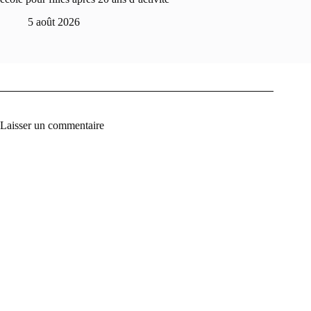
5 août 2026
Laisser un commentaire
A
l
t
e
r
n
a
t
i
v
e
: