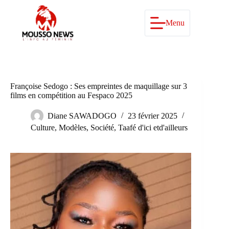
Passer
au
contenu
Menu
Françoise Sedogo : Ses empreintes de maquillage sur 3
films en compétition au Fespaco 2025
Diane SAWADOGO
23 février 2025
Culture
,
Modèles
,
Société
,
Taafé d'ici etd'ailleurs