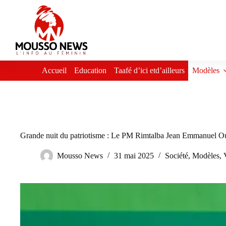
Passer
au
contenu
Accueil
Education
Taafé d’ici etd’ailleurs
Modèles
Grande nuit du patriotisme : Le PM Rimtalba Jean Emmanuel Oué
Mousso News
31 mai 2025
Société
,
Modèles
,