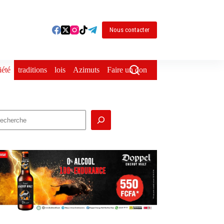
Nous contacter
iété
traditions
lois
Azimuts
Faire un don
echercher