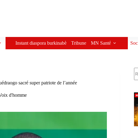
Instant diaspora burkinabè
Tribune
MN Santé
Soc
R
draogo sacré super patriote de l’année
Voix d'homme