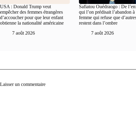
USA : Donald Trump veut
Safiatou Ouédraogo : De l’en
empêcher des femmes étrangères
qui l’on prédisait l’abandon à 
d’accoucher pour que leur enfant
femme qui refuse que d’autre
obtienne la nationalité américaine
restent dans l’ombre
7 août 2026
7 août 2026
Laisser un commentaire
A
l
t
e
r
n
a
t