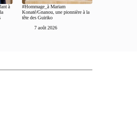
fant à
#Hommage_à Mariam
la
Konaté/Gnanou, une pionnière à la
s
tête des Guiriko
7 août 2026