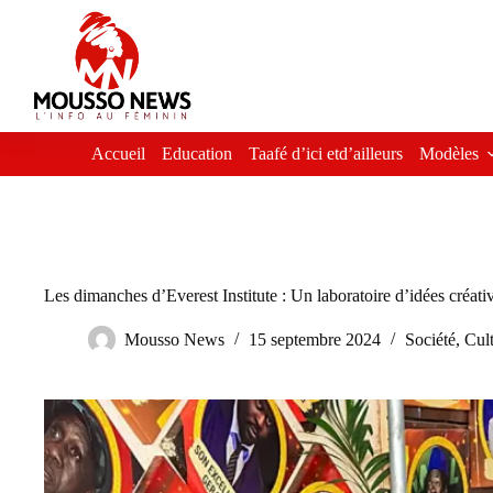
Passer
au
contenu
Accueil
Education
Taafé d’ici etd’ailleurs
Modèles
Les dimanches d’Everest Institute : Un laboratoire d’idées créat
Mousso News
15 septembre 2024
Société
,
Cul