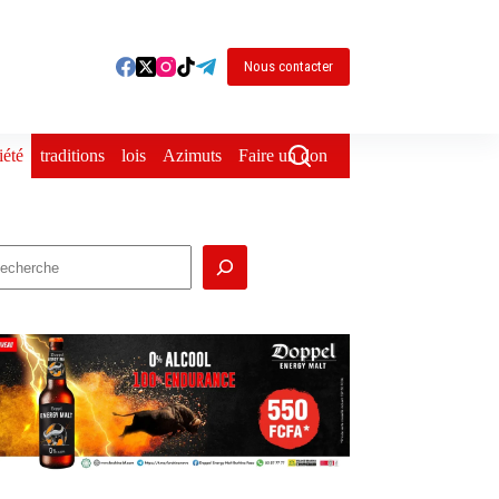
Nous contacter
iété
traditions
lois
Azimuts
Faire un don
echercher