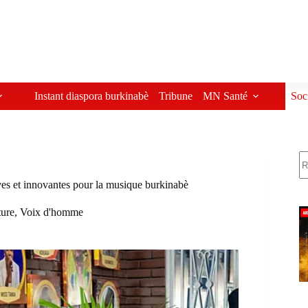
Instant diaspora burkinabè
Tribune
MN Santé
Soc
R
ives et innovantes pour la musique burkinabè
ture
,
Voix d'homme