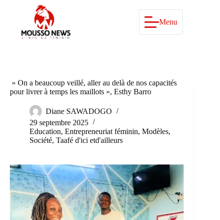
Passer
au
contenu
Menu
» On a beaucoup veillé, aller au delà de nos capacités
pour livrer à temps les maillots », Esthy Barro
Diane SAWADOGO
29 septembre 2025
Education
,
Entrepreneuriat féminin
,
Modèles
,
Société
,
Taafé d'ici etd'ailleurs