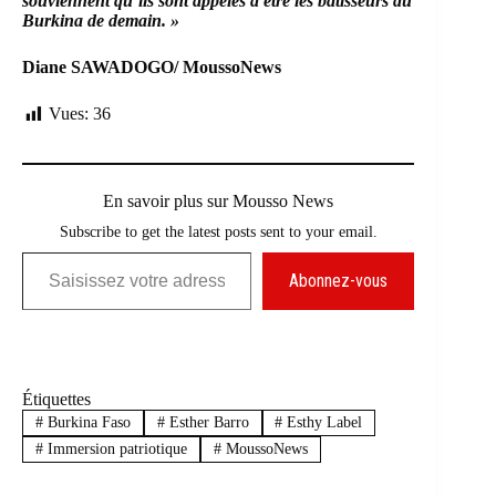
souviennent qu’ils sont appelés à être les bâtisseurs du
Burkina de demain. »
Diane SAWADOGO/ MoussoNews
Vues:
36
En savoir plus sur Mousso News
Subscribe to get the latest posts sent to your email.
Saisissez votre adresse e-mail…
Abonnez-vous
Étiquettes
#
Burkina Faso
#
Esther Barro
#
Esthy Label
#
Immersion patriotique
#
MoussoNews