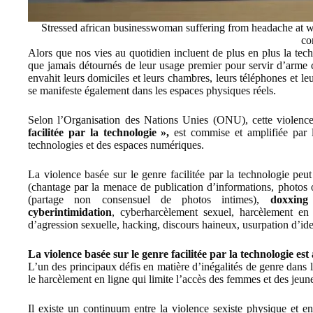
Stressed african businesswoman suffering from headache at w
co
Alors que nos vies au quotidien incluent de plus en plus la tech
que jamais détournés de leur usage premier pour servir d’arme c
envahit leurs domiciles et leurs chambres, leurs téléphones et leu
se manifeste également dans les espaces physiques réels.
Selon l’Organisation des Nations Unies (ONU), cette viole
facilitée par la technologie »,
est commise et amplifiée par l
technologies et des espaces numériques.
La violence basée sur le genre facilitée par la technologie pe
(chantage par la menace de publication d’informations, photos 
(partage non consensuel de photos intimes),
doxxing
(
cyberintimidation
, cyberharcèlement sexuel, harcèlement en l
d’agression sexuelle, hacking, discours haineux, usurpation d’id
La violence basée sur le genre facilitée par la technologie e
L’un des principaux défis en matière
d’inégalités de genre dans
le harcèlement en ligne qui limite l’accès des femmes et des jeune
Il existe un continuum entre la violence sexiste physique et e