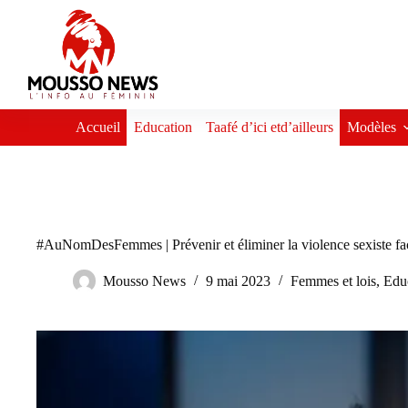
Passer
au
contenu
Accueil
Education
Taafé d’ici etd’ailleurs
Modèles
#AuNomDesFemmes | Prévenir et éliminer la violence sexiste faci
Mousso News
9 mai 2023
Femmes et lois
,
Edu