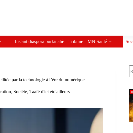
Instant diaspora burkinabè
Tribune
MN Santé
Soc
R
litée par la technologie à l’ère du numérique
cation
,
Société
,
Taafé d'ici etd'ailleurs