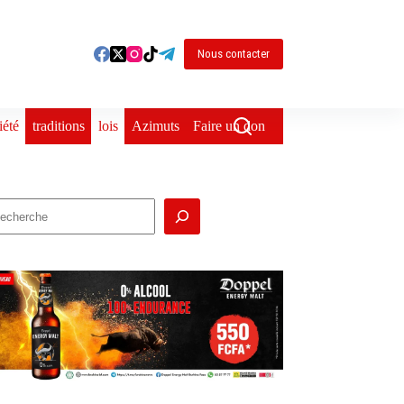
Nous contacter
iété
traditions
lois
Azimuts
Faire un don
echercher