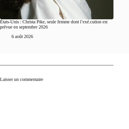
États-Unis : Christa Pike, seule femme dont l’exé.cution est
prévue en septembre 2026
6 août 2026
Laisser un commentaire
A
l
t
e
r
n
a
t
i