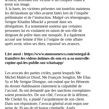
ternir son image.
À la barre, les victimes présentes ont toutefois maintenu
les déclarations qu’elles avaient faites lors de l’enquête
préliminaire et de l’instruction. Malgré ces témoignages,
Serigne Khadim Mbacké a persisté dans ses
dénégations. Il a notamment soutenu que certaines
personnes lui en voulaient en raison de son rôle de
dirigeant de prière dans une mosquée. Il a également
accusé une femme d’être à l’origine de cette affaire
après avoir, selon ses dires, repoussé ses avances.
Lire aussi :
https://www.moussonews.com/senegal-il-
transfere-les-videos-intimes-de-son-ex-a-sa-nouvelle-
copine-qui-les-publie-sur-whatsapp/
Les avocats des parties civiles, parmi lesquels Me
Michel Mahécor Diouf, Me François Senghor, Me Elias
Sy et Me Serigne Diongue, ont estimé que les éléments
du dossier établissaient clairement la culpabilité de
l’accusé. Ils ont demandé que des sanctions exemplaires
soient prononcées. De son côté, l’avocat de la défense,
Me Cheikh Sy, a plaidé l’acquittement de son client.
Dans son réquisitoire, l’avocat général avait requis une
peine de 20 ans de réclusion criminelle. Après