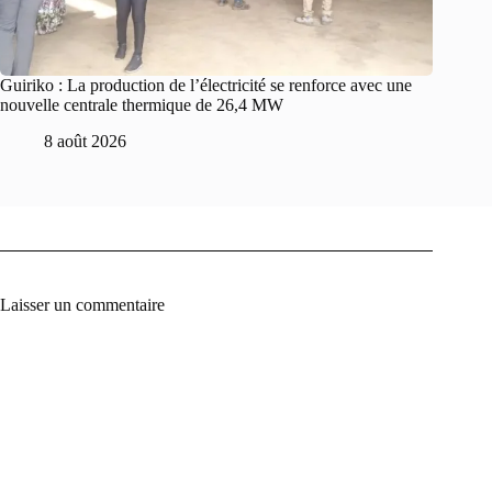
Guiriko : La production de l’électricité se renforce avec une
nouvelle centrale thermique de 26,4 MW
8 août 2026
Laisser un commentaire
A
l
t
e
r
n
a
t