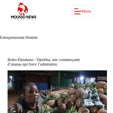
Passer
au
contenu
Menu
Entrepreneuriat féminin
Bobo-Dioulasso : Djenèba, une commerçante
d’ananas qui force l’admiration