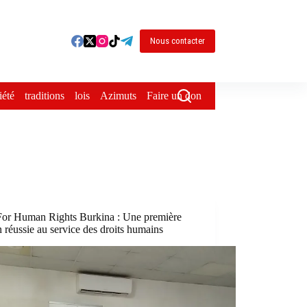
Nous contacter
iété
traditions
lois
Azimuts
Faire un don
For Human Rights Burkina : Une première
n réussie au service des droits humains