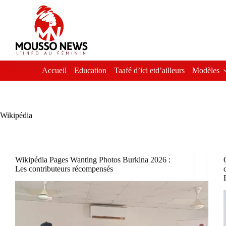
Passer
au
contenu
Accueil
Education
Taafé d’ici etd’ailleurs
Modèles
Wikipédia
Wikipédia Pages Wanting Photos Burkina 2026 :
Les contributeurs récompensés