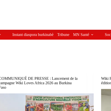
Instant diaspora burkinabè
Tribune
MN Santé
Soc
COMMUNIQUÉ DE PRESSE : Lancement de la
Wiki 
campagne Wiki Loves Africa 2026 au Burkina
éditio
Faso