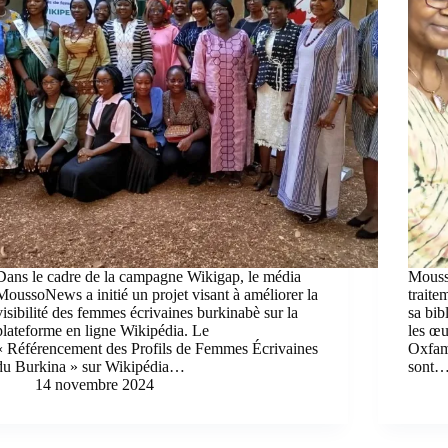
Dans le cadre de la campagne Wikigap, le média
Mouss
MoussoNews a initié un projet visant à améliorer la
traite
visibilité des femmes écrivaines burkinabè sur la
sa bib
plateforme en ligne Wikipédia. Le
les œu
« Référencement des Profils de Femmes Écrivaines
Oxfam
du Burkina » sur Wikipédia…
sont
14 novembre 2024