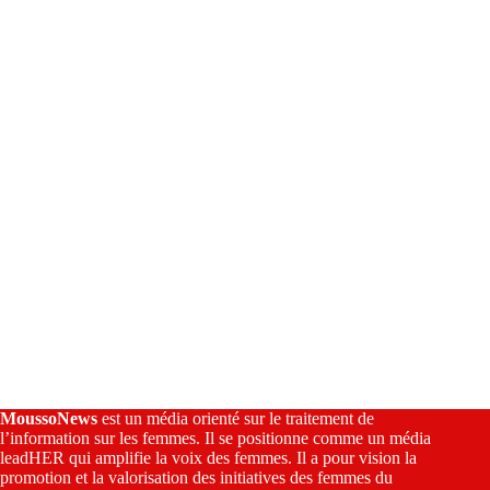
a
t
i
v
e
:
MoussoNews
est un média orienté sur le traitement de
l’information sur les femmes. Il se positionne comme un média
leadHER qui amplifie la voix des femmes. Il a pour vision la
promotion et la valorisation des initiatives des femmes du