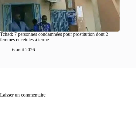
Tchad: 7 personnes condamnées pour prostitution dont 2
femmes enceintes à terme
6 août 2026
Laisser un commentaire
A
l
t
e
r
n