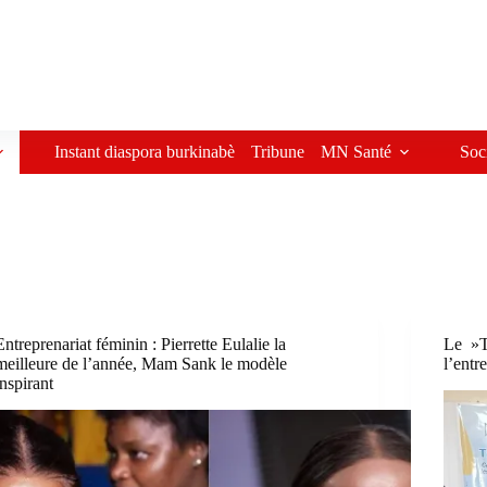
Instant diaspora burkinabè
Tribune
MN Santé
Soc
Entreprenariat féminin : Pierrette Eulalie la
Le »T
meilleure de l’année, Mam Sank le modèle
l’entr
inspirant