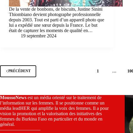
De la vente de bonbons, de biscuits, Justine Sinini
Thiombiano devient photographe professionnelle
depuis 2003. Tout est parti d’un appareil photo que
lui a expédié une sœur depuis la France. Le but
était de capturer les moments de qualité en…
19 septembre 2024
1
…
10
PRÉCÉDENT
MoussoNews
est un média orienté sur le traitement de
l’information sur les femmes. Il se positionne comme un
média leadHER qui amplifie la voix des femmes. Il a pour
vision la promotion et la valorisation des initiatives des
femmes du Burkina Faso en particulier et du monde en
général.
————————–