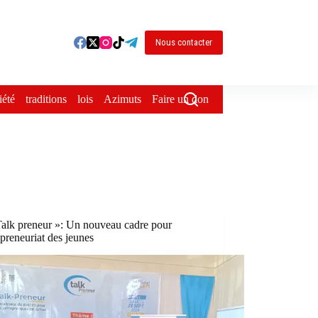
Nous contacter
iété
traditions
lois
Azimuts
Faire un don
alk preneur »: Un nouveau cadre pour
epreneuriat des jeunes