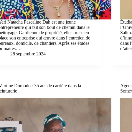
Yeri Natacha Pascaline Dah est une jeune
Étudia
entrepreneure qui fait son bout de chemin dans le
l’Uni
nettoyage. Gardienne de propriété, elle a mise en
Salima
place son entreprise qui œuvre dans l’entretien de
d’inno
bureaux, domicile, de chantiers. Après ses études
dans l
primaires…
d’atte
28 septembre 2024
Martine Domodo : 35 ans de carrière dans la
Agenc
teinturerie
Somé/