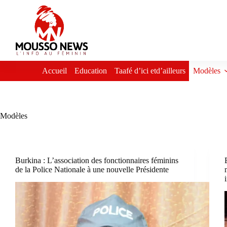
Passer
au
contenu
Accueil
Education
Taafé d’ici etd’ailleurs
Modèles
Modèles
Burkina : L’association des fonctionnaires féminins
de la Police Nationale à une nouvelle Présidente