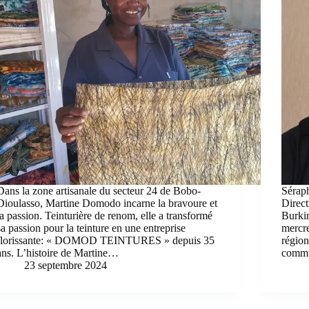
Dans la zone artisanale du secteur 24 de Bobo-
Sérap
Dioulasso, Martine Domodo incarne la bravoure et
Direct
la passion. Teinturière de renom, elle a transformé
Burki
sa passion pour la teinture en une entreprise
mercre
florissante: « DOMOD TEINTURES » depuis 35
région
ans. L’histoire de Martine…
commu
23 septembre 2024