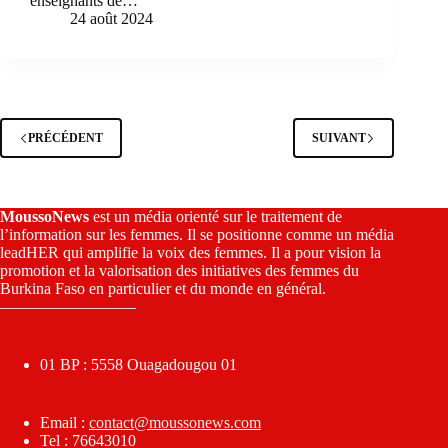
enseignants de…
24 août 2024
PRÉCÉDENT
SUIVANT
MoussoNews
est un média orienté sur le traitement de
l’information sur les femmes. Il se positionne comme un média
leadHER qui amplifie la voix des femmes. Il a pour vision la
promotion et la valorisation des initiatives des femmes du
Burkina Faso en particulier et du monde en général.
————————–
01 BP : 5558 Ouagadougou 01
Email :
contact@moussonews.com
Tel : 76643010