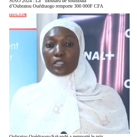
SIAO 2024 : La ‘’moutard de soumbala’’
d’Oubratou Ouédraogo remporte 300 000F CFA
Oubratou Ouédraogo/Sakandé a remporté le prix