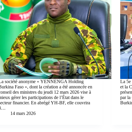
La société anonyme « YENNENGA Holding
La 5e 
Burkina Faso », dont la création a été annoncée en
et la 
conseil des ministres du jeudi 12 mars 2026 vise à
prése
mieux gérer les participations de l’État dans le
par la
secteur financier. En abrégé YH-BF, elle couvrira
Burkin
3…
14 mars 2026