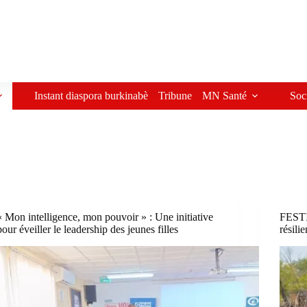
Instant diaspora burkinabè
Tribune
MN Santé
Soc
« Mon intelligence, mon pouvoir » : Une initiative
FESTIC
pour éveiller le leadership des jeunes filles
résili