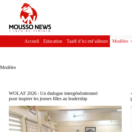
Passer
au
contenu
Accueil
Education
Taafé d’ici etd’ailleurs
Modèles
Modèles
WOLAF 2026 : Un dialogue intergénérationnel
pour inspirer les jeunes filles au leadership