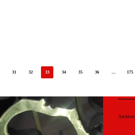
31
32
33
34
35
36
…
175
Archive