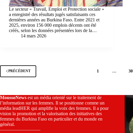
Le secteur « Travail, Emploi et Protection sociale »
a enregistré des résultats jugés satisfaisants ces
dernières années au Burkina Faso. Entre 2021 et
2025, environ 156 000 emplois décents ont été
créés, selon les données présentées lors de la…
14 mars 2026
1
…
30
PRÉCÉDENT
MoussoNews
est un média orienté sur le traitement de
l’information sur les femmes. Il se positionne comme un
média leadHER qui amplifie la voix des femmes. Il a pour
vision la promotion et la valorisation des initiatives des
femmes du Burkina Faso en particulier et du monde en
général.
————————–