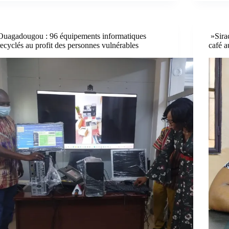
Ouagadougou : 96 équipements informatiques
»Sirac
recyclés au profit des personnes vulnérables
café a