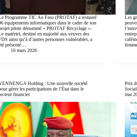
Le Programme TIC Au Faso (PROTAF) a restauré
Les gr
96 équipements informatiques dans le cadre de son
peuven
projet pilote dénommé « PROTAF Recyclage ».
l’inn
Le matériel, destiné en majorité aux veuves des
entre
FDS ainsi qu’à d’autres personnes vulnérables, a
caféin
été présenté…
femme
16 mars 2026
YENNENGA Holding : Une nouvelle société
Prix d
pour gérer les participations de l’État dans le
Social
secteur financier
mai 2