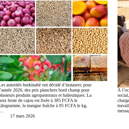
Les autorités burkinabè ont décidé d’instaurer, pour
l’année 2026, des prix planchers bord champ pour
À l’oc
plusieurs produits agropastoraux et halieutiques. La
social
noix brute de cajou est fixée à 385 FCFA le
charge
kilogramme, la mangue fraîche à 95 FCFA le kg,
travai
…
messa
17 mars 2026