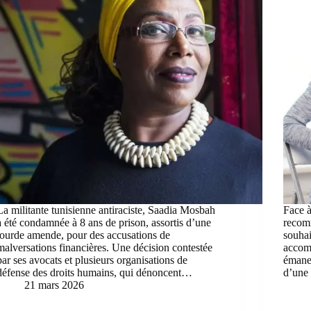
La militante tunisienne antiraciste, Saadia Mosbah
Face à
a été condamnée à 8 ans de prison, assortis d’une
recom
lourde amende, pour des accusations de
souhai
malversations financières. Une décision contestée
accom
par ses avocats et plusieurs organisations de
émane 
défense des droits humains, qui dénoncent…
d’une 
21 mars 2026