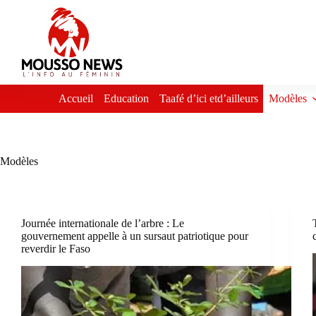
Passer
au
contenu
Accueil
Education
Taafé d’ici etd’ailleurs
Modèles
Modèles
Journée internationale de l’arbre : Le
gouvernement appelle à un sursaut patriotique pour
reverdir le Faso