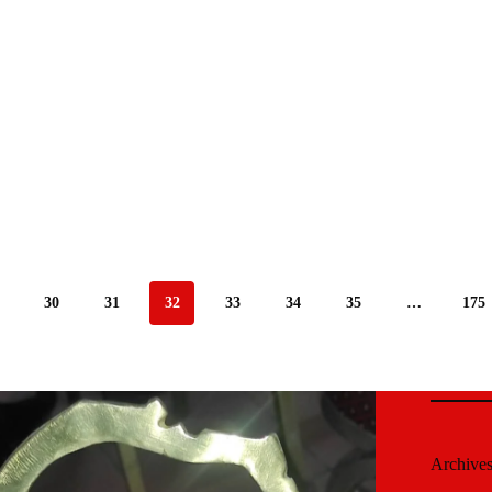
30
31
32
33
34
35
…
175
Archive