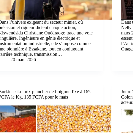
Dans l’univers exigeant du secteur minier, où
Dans u
précision et rigueur dictent chaque action,
Nelly 
Kiswendsida Christiane Ouédraogo trace une voie
mars 
singulière. Ingénieure en génie électrique et
essent
instrumentation industrielle, elle s’impose comme
l’Acti
une pionnière à Essakane, tout en conjuguant
Ouaga
carrière technique, transmission…
20 mars 2026
Burkina : Le prix plancher de l’oignon fixé à 165
Journé
FCFA le Kg, 135 FCFA pour le maïs
Colon
acteur