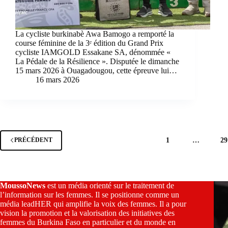
La cycliste burkinabè Awa Bamogo a remporté la
course féminine de la 3ᵉ édition du Grand Prix
cycliste IAMGOLD Essakane SA, dénommée «
La Pédale de la Résilience ». Disputée le dimanche
15 mars 2026 à Ouagadougou, cette épreuve lui…
16 mars 2026
1
…
29
PRÉCÉDENT
MoussoNews
est un média orienté sur le traitement de
l’information sur les femmes. Il se positionne comme un
média leadHER qui amplifie la voix des femmes. Il a pour
vision la promotion et la valorisation des initiatives des
femmes du Burkina Faso en particulier et du monde en