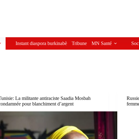
Instant diaspora burkinabè
Tribune
MN Santé
Soc
Tunisie: La militante antiraciste Saadia Mosbah
Russi
condamnée pour blanchiment d’argent
femmes