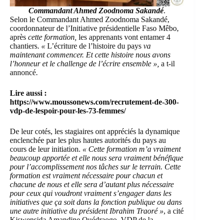
Commandant Ahmed Zoodnoma Sakandé
.
Selon le Commandant Ahmed Zoodnoma Sakandé,
coordonnateur de l’Initiative présidentielle Faso Mêbo,
après
cette formation,
les apprenants vont entamer 4
chantiers.
«
L’écriture de l’histoire du pays
va
maintenant commencer. Et cette histoire nous avons
l’honneur et le challenge de l’écrire ensemble
»,
a t-il
annoncé.
Lire aussi :
https://www.moussonews.com/recrutement-de-300-
vdp-de-lespoir-pour-les-73-femmes/
De leur cotés, les stagiaires ont appréciés la dynamique
enclenchée par les plus hautes autorités du pays au
cours de leur initiation.
« Cette formation m’a vraiment
beaucoup apportée et elle nous sera vraiment bénéfique
pour l’accomplissement nos tâches sur le terrain. Cette
formation est vraiment nécessaire pour chacun et
chacune de nous et elle sera d’autant plus nécessaire
pour ceux qui voudront vraiment s’engager dans les
initiatives que ça soit dans la fonction publique ou dans
une autre initiative du président Ibrahim Traoré »
, a cité
Kiswensida Amandine Ouédraogo, VDP de la