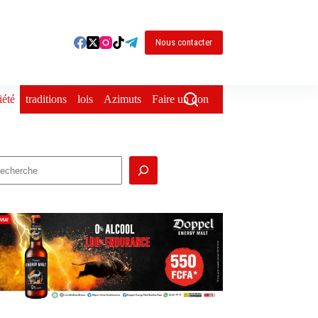
Nous contacter
iété
traditions
lois
Azimuts
Faire un don
echercher