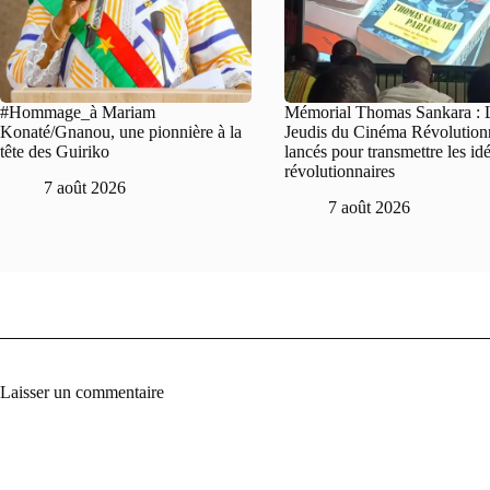
#Hommage_à Mariam
Mémorial Thomas Sankara : 
Konaté/Gnanou, une pionnière à la
Jeudis du Cinéma Révolution
tête des Guiriko
lancés pour transmettre les id
révolutionnaires
7 août 2026
7 août 2026
Laisser un commentaire
A
l
t
e