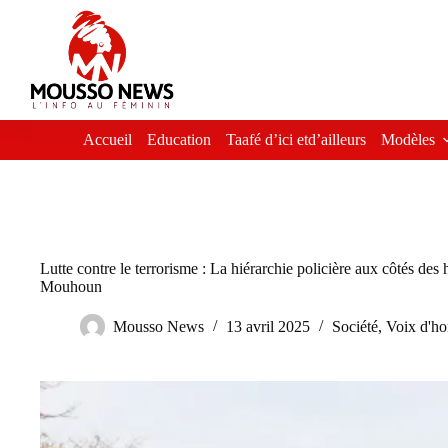
Passer
au
contenu
Accueil
Education
Taafé d’ici etd’ailleurs
Modèles
Lutte contre le terrorisme : La hiérarchie policière aux côtés de
Mouhoun
Mousso News
13 avril 2025
Société
,
Voix d'h