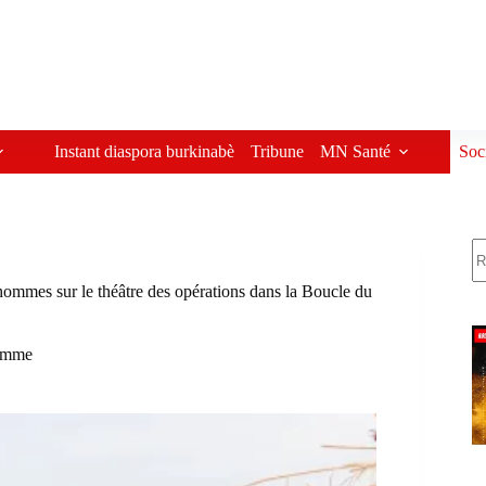
Instant diaspora burkinabè
Tribune
MN Santé
Soc
R
s hommes sur le théâtre des opérations dans la Boucle du
omme