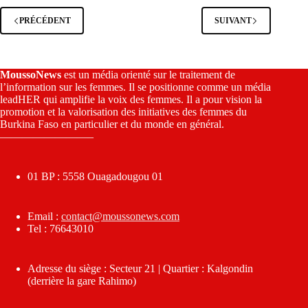
PRÉCÉDENT
SUIVANT
MoussoNews
est un média orienté sur le traitement de
l’information sur les femmes. Il se positionne comme un média
leadHER qui amplifie la voix des femmes. Il a pour vision la
promotion et la valorisation des initiatives des femmes du
Burkina Faso en particulier et du monde en général.
————————–
01 BP : 5558 Ouagadougou 01
Email :
contact@moussonews.com
Tel : 76643010
Adresse du siège : Secteur 21 | Quartier : Kalgondin
(derrière la gare Rahimo)