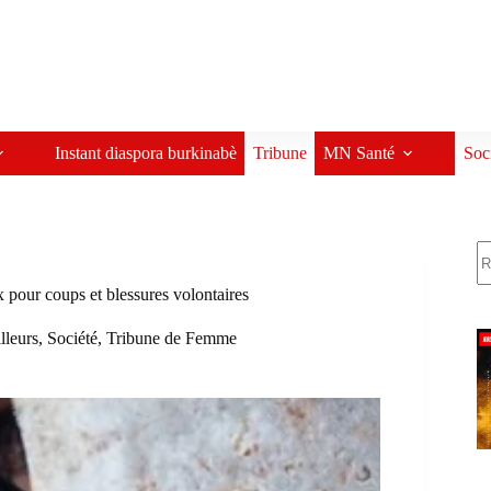
Instant diaspora burkinabè
Tribune
MN Santé
Soc
R
pour coups et blessures volontaires
illeurs
,
Société
,
Tribune de Femme