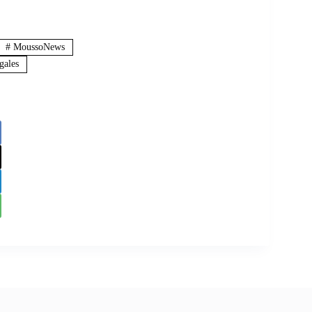
#
MoussoNews
gales