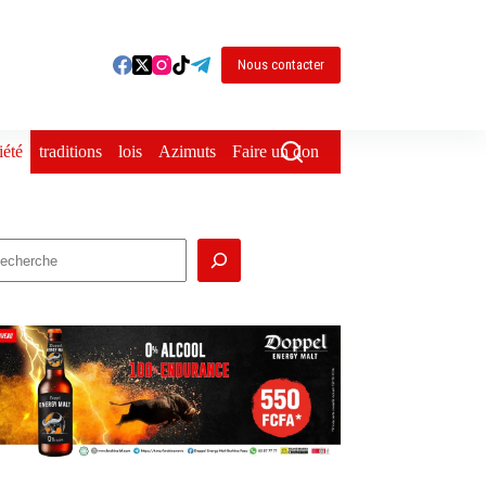
Nous contacter
iété
traditions
lois
Azimuts
Faire un don
echercher