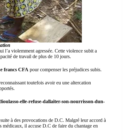
ration
i l’a violemment agressée. Cette violence subit a
pacité de travail de plus de 10 jours.
 de francs CFA
pour compenser les préjudices subis.
reconnaissant toutefois avoir eu une altercation
pportés.
ulasso-elle-refuse-dallaiter-son-nourrisson-dun-
s, suite à des provocations de D.C. Malgré leur accord à
ns médicaux, il accuse D.C de faire du chantage en