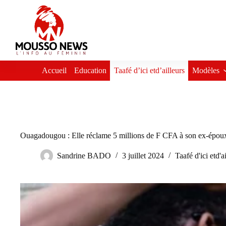
Passer
au
contenu
Accueil
Education
Taafé d’ici etd’ailleurs
Modèles
Ouagadougou : Elle réclame 5 millions de F CFA à son ex-époux 
Sandrine BADO
3 juillet 2024
Taafé d'ici etd'a