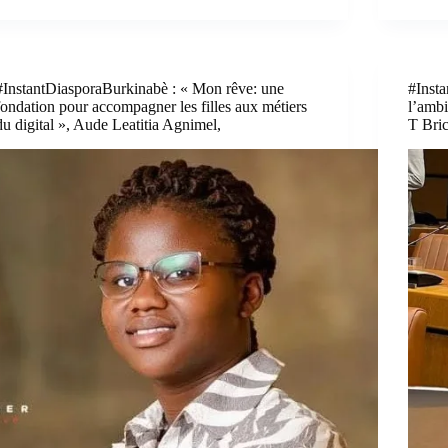
#InstantDiasporaBurkinabè : « Mon rêve: une
#Insta
fondation pour accompagner les filles aux métiers
l’ambi
du digital », Aude Leatitia Agnimel,
T Bri