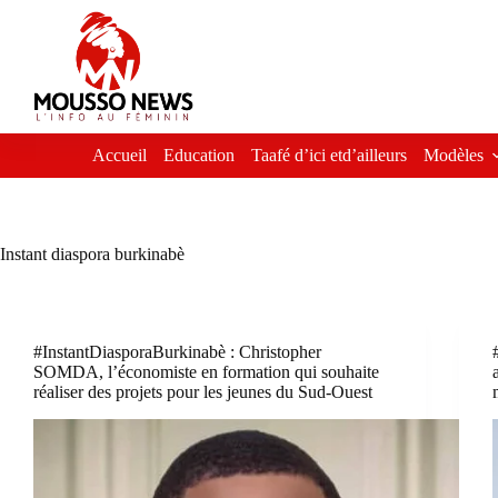
Passer
au
contenu
Accueil
Education
Taafé d’ici etd’ailleurs
Modèles
Instant diaspora burkinabè
#InstantDiasporaBurkinabè : Christopher
SOMDA, l’économiste en formation qui souhaite
réaliser des projets pour les jeunes du Sud-Ouest