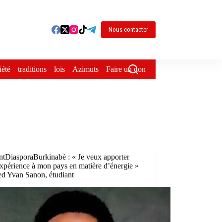
Nous contacter
iété
traditions
lois
Azimuts
Faire un don
ntDiasporaBurkinabè : « Je veux apporter
xpérience à mon pays en matière d’énergie »
ed Yvan Sanon, étudiant