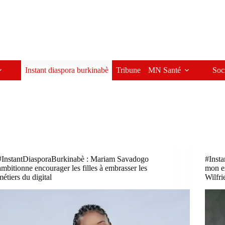
Instant diaspora burkinabè
Tribune
MN Santé
Soc
#InstantDiasporaBurkinabè : Mariam Savadogo
#Insta
ambitionne encourager les filles à embrasser les
mon e
métiers du digital
Wilfri