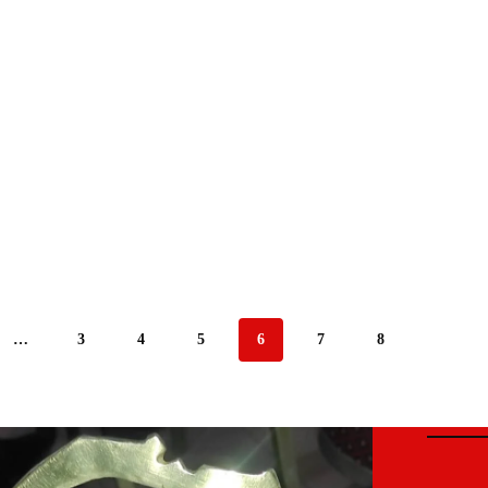
…
3
4
5
6
7
8