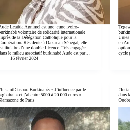
Aude Leatitia Agnimel est une jeune ivoiro-
Tegaw
burkinabè volontaire de solidarité internationale
burkin
auprès de la Délégation Catholique pour la
Unies
Coopération. Résidente à Dakar au Sénégal, elle
en Aut
est titulaire d’une double Licence. Très engagée
option
dans le milieu associatif burkinabè Aude est par…
cycle
16 février 2024
#InstantDiasporaBurkinabè: « J’influence par le
#Inst
»gbairai » et j’ai entre 5000 à 20 000 euros »
dans l
Slamazone de Paris
Ouoba/