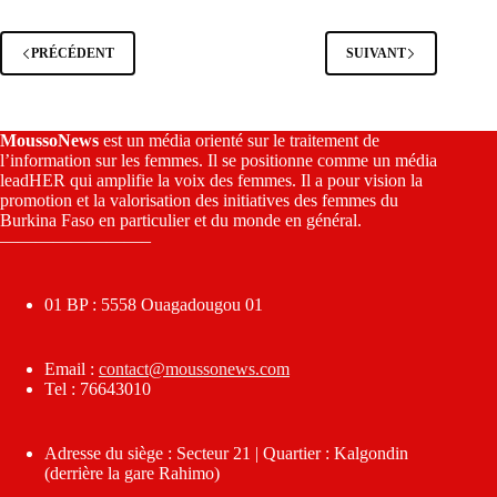
PRÉCÉDENT
SUIVANT
MoussoNews
est un média orienté sur le traitement de
l’information sur les femmes. Il se positionne comme un média
leadHER qui amplifie la voix des femmes. Il a pour vision la
promotion et la valorisation des initiatives des femmes du
Burkina Faso en particulier et du monde en général.
————————–
01 BP : 5558 Ouagadougou 01
Email :
contact@moussonews.com
Tel : 76643010
Adresse du siège : Secteur 21 | Quartier : Kalgondin
(derrière la gare Rahimo)