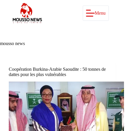
Passer
au
contenu
Menu
mousso news
Coopération Burkina-Arabie Saoudite : 50 tonnes de
dattes pour les plus vulnérables