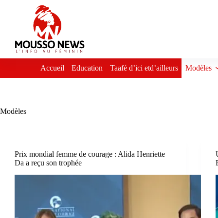
Passer
au
contenu
Accueil
Education
Taafé d’ici etd’ailleurs
Modèles
Modèles
Prix mondial femme de courage : Alida Henriette
Da a reçu son trophée