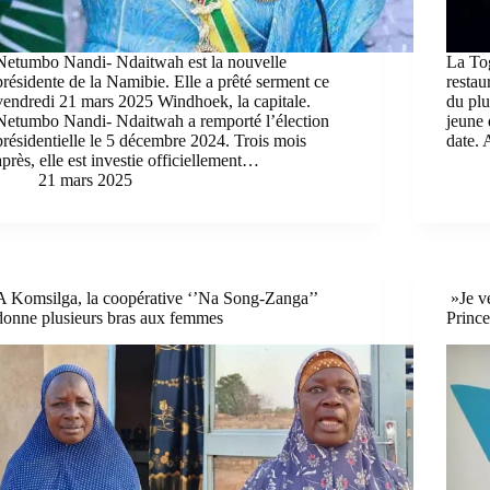
Netumbo Nandi- Ndaitwah est la nouvelle
La To
présidente de la Namibie. Elle a prêté serment ce
restau
vendredi 21 mars 2025 Windhoek, la capitale.
du plu
Netumbo Nandi- Ndaitwah a remporté l’élection
jeune 
présidentielle le 5 décembre 2024. Trois mois
date. 
après, elle est investie officiellement…
21 mars 2025
A Komsilga, la coopérative ‘’Na Song-Zanga’’
»Je ve
donne plusieurs bras aux femmes
Princ