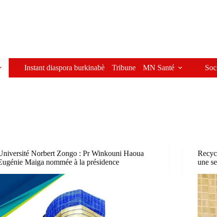
Instant diaspora burkinabè
Tribune
MN Santé
Soc
Université Norbert Zongo : Pr Winkouni Haoua
Recycl
Eugénie Maiga nommée à la présidence
une s