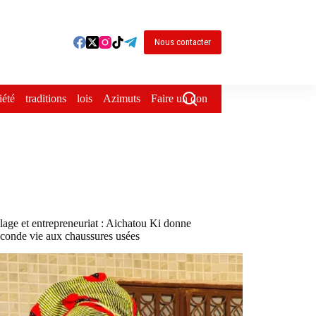
Nous contacter
iété
traditions
lois
Azimuts
Faire un don
age et entrepreneuriat : Aichatou Ki donne
econde vie aux chaussures usées