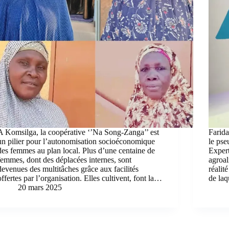
A Komsilga, la coopérative ‘’Na Song-Zanga’’ est
Farid
un pilier pour l’autonomisation socioéconomique
le pse
des femmes au plan local. Plus d’une centaine de
Expert
femmes, dont des déplacées internes, sont
agroal
devenues des multitâches grâce aux facilités
réalit
offertes par l’organisation. Elles cultivent, font la…
de laq
20 mars 2025