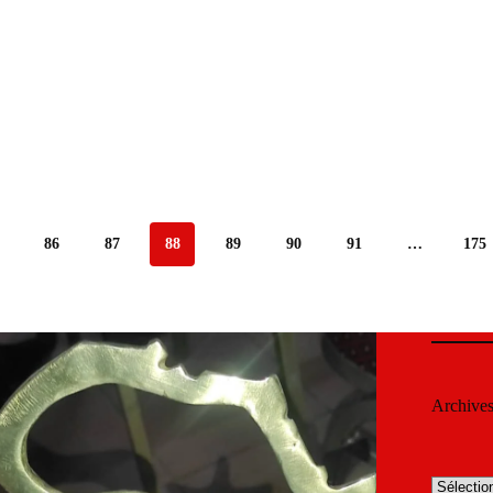
86
87
88
89
90
91
…
175
Archive
Archives