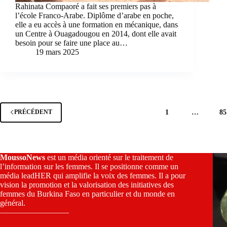
Rahinata Compaoré a fait ses premiers pas à
l’école Franco-Arabe. Diplôme d’arabe en poche,
elle a eu accès à une formation en mécanique, dans
un Centre à Ouagadougou en 2014, dont elle avait
besoin pour se faire une place au…
19 mars 2025
1
…
85
PRÉCÉDENT
MoussoNews
est un média orienté sur le traitement de
l’information sur les femmes. Il se positionne comme un
média leadHER qui amplifie la voix des femmes. Il a pour
vision la promotion et la valorisation des initiatives des
femmes du Burkina Faso en particulier et du monde en
général.
————————–