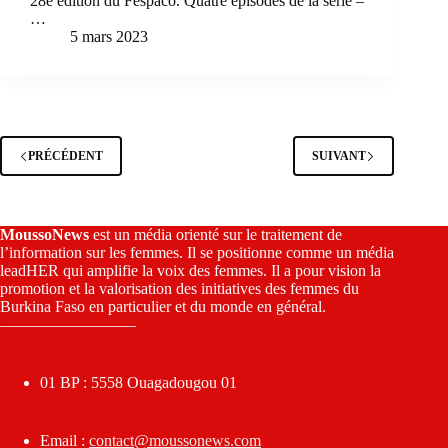
28e édition du Fespaco. Quatre épisodes de la série –
…
5 mars 2023
PRÉCÉDENT
SUIVANT
MoussoNews
est un média orienté sur le traitement de
l’information sur les femmes. Il se positionne comme un média
leadHER qui amplifie la voix des femmes. Il a pour vision la
promotion et la valorisation des initiatives des femmes du
Burkina Faso en particulier et du monde en général.
————————–
01 BP : 5558 Ouagadougou 01
Email :
contact@moussonews.com