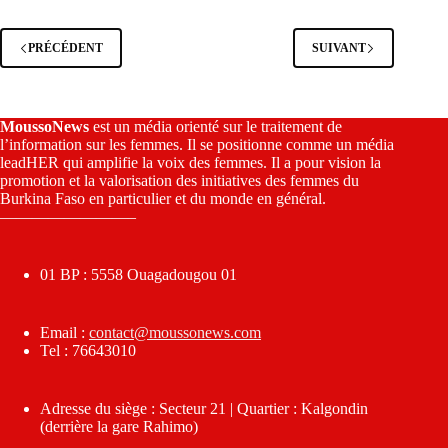
PRÉCÉDENT
SUIVANT
MoussoNews
est un média orienté sur le traitement de
l’information sur les femmes. Il se positionne comme un média
leadHER qui amplifie la voix des femmes. Il a pour vision la
promotion et la valorisation des initiatives des femmes du
Burkina Faso en particulier et du monde en général.
————————–
01 BP : 5558 Ouagadougou 01
Email :
contact@moussonews.com
Tel : 76643010
Adresse du siège : Secteur 21 | Quartier : Kalgondin
(derrière la gare Rahimo)